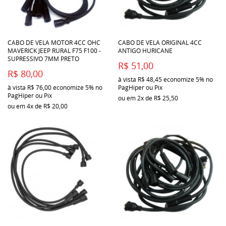
CABO DE VELA MOTOR 4CC OHC
CABO DE VELA ORIGINAL 4CC
MAVERICK JEEP RURAL F75 F100 -
ANTIGO HURICANE
SUPRESSIVO 7MM PRETO
R$ 51,00
R$ 80,00
à vista
R$ 48,45
economize
5%
no
à vista
R$ 76,00
economize
5%
no
PagHiper ou Pix
PagHiper ou Pix
ou em
2x
de
R$ 25,50
ou em
4x
de
R$ 20,00