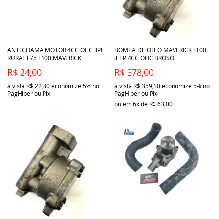
ANTI CHAMA MOTOR 4CC OHC JIPE
BOMBA DE OLEO MAVERICK F100
RURAL F75 F100 MAVERICK
JEEP 4CC OHC BROSOL
R$ 24,00
R$ 378,00
à vista
R$ 22,80
economize
5%
no
à vista
R$ 359,10
economize
5%
no
PagHiper ou Pix
PagHiper ou Pix
ou em
6x
de
R$ 63,00