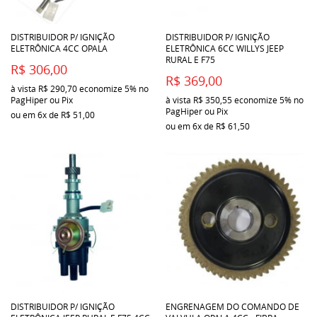
DISTRIBUIDOR P/ IGNIÇÃO
DISTRIBUIDOR P/ IGNIÇÃO
ELETRÔNICA 4CC OPALA
ELETRÔNICA 6CC WILLYS JEEP
RURAL E F75
R$ 306,00
R$ 369,00
à vista
R$ 290,70
economize
5%
no
PagHiper ou Pix
à vista
R$ 350,55
economize
5%
no
PagHiper ou Pix
ou em
6x
de
R$ 51,00
ou em
6x
de
R$ 61,50
DISTRIBUIDOR P/ IGNIÇÃO
ENGRENAGEM DO COMANDO DE