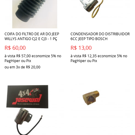
COIFA DO FILTRO DE AR DO JEEP
CONDENSADOR DO DISTRIBUIDOR
WILLYS ANTIGO CJ2 E CJ3 - 1 PÇ
6CC JEEP TIPO BOSCH
R$ 60,00
R$ 13,00
à vista
R$ 57,00
economize
5%
no
à vista
R$ 12,35
economize
5%
no
PagHiper ou Pix
PagHiper ou Pix
ou em
3x
de
R$ 20,00