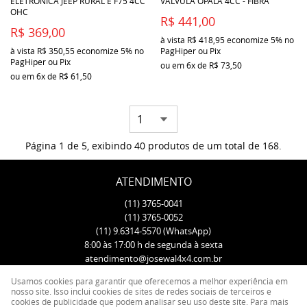
ELETRÔNICA JEEP RURAL E F75 4CC
VALVULA OPALA 4CC - FIBRA
OHC
R$ 441,00
R$ 369,00
à vista
R$ 418,95
economize
5%
no
à vista
R$ 350,55
economize
5%
no
PagHiper ou Pix
PagHiper ou Pix
ou em
6x
de
R$ 73,50
ou em
6x
de
R$ 61,50
Página 1 de 5, exibindo 40 produtos de um total de 168.
ATENDIMENTO
(11)
3765-0041
(11)
3765-0052
(11)
9.6314-5570
(WhatsApp)
8:00 às 17:00 h de segunda à sexta
atendimento@josewal4x4.com.br
Usamos cookies para garantir que oferecemos a melhor experiência em
ENDEREÇO
nosso site. Isso inclui cookies de sites de redes sociais de terceiros e
cookies de publicidade que podem analisar seu uso deste site. Para mais