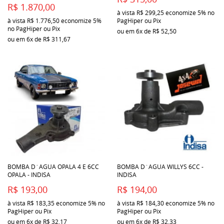
R$ 1.870,00
à vista
R$ 299,25
economize
5%
no
à vista
R$ 1.776,50
economize
5%
PagHiper ou Pix
no PagHiper ou Pix
ou em
6x
de
R$ 52,50
ou em
6x
de
R$ 311,67
BOMBA D´AGUA OPALA 4 E 6CC
BOMBA D´AGUA WILLYS 6CC -
OPALA - INDISA
INDISA
R$ 193,00
R$ 194,00
à vista
R$ 183,35
economize
5%
no
à vista
R$ 184,30
economize
5%
no
PagHiper ou Pix
PagHiper ou Pix
ou em
6x
de
R$ 32,17
ou em
6x
de
R$ 32,33