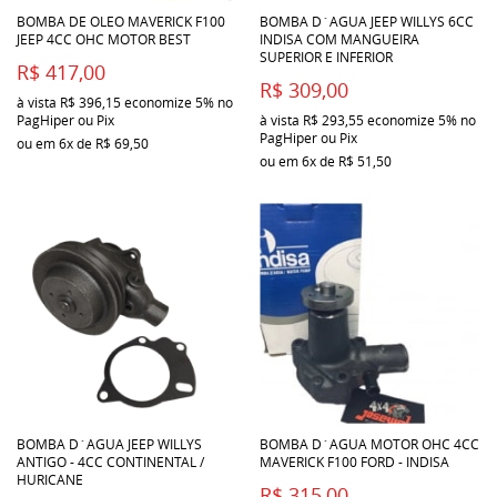
BOMBA DE OLEO MAVERICK F100
BOMBA D´AGUA JEEP WILLYS 6CC
JEEP 4CC OHC MOTOR BEST
INDISA COM MANGUEIRA
SUPERIOR E INFERIOR
R$ 417,00
R$ 309,00
à vista
R$ 396,15
economize
5%
no
PagHiper ou Pix
à vista
R$ 293,55
economize
5%
no
PagHiper ou Pix
ou em
6x
de
R$ 69,50
ou em
6x
de
R$ 51,50
BOMBA D´AGUA JEEP WILLYS
BOMBA D´AGUA MOTOR OHC 4CC
ANTIGO - 4CC CONTINENTAL /
MAVERICK F100 FORD - INDISA
HURICANE
R$ 315,00