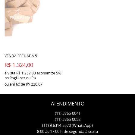
VENDA FECHADA 5
R$ 1.324,00
à vista
R$ 1.257,80
economize
5%
no PagHiper ou Pix
ou em
6x
de
R$ 220,67
ATENDIMENTO
(11)
3765-0041
(11)
3765-0052
(11)
9.6314-5570
(WhatsApp)
8:00 às 17:00 h de segunda à sexta