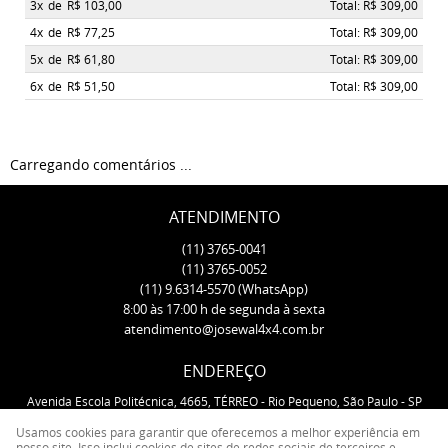
3x
de
R$ 103,00
Total: R$ 309,00
4x
de
R$ 77,25
Total: R$ 309,00
5x
de
R$ 61,80
Total: R$ 309,00
6x
de
R$ 51,50
Total: R$ 309,00
Carregando comentários ...
ATENDIMENTO
(11)
3765-0041
(11)
3765-0052
(11)
9.6314-5570
(WhatsApp)
8:00 às 17:00 h de segunda à sexta
atendimento@josewal4x4.com.br
ENDEREÇO
Avenida Escola Politécnica, 4665, TÉRREO
-
Rio Pequeno, São Paulo
-
SP
CEP: 05350-000
Usamos cookies para garantir que oferecemos a melhor experiência em
nosso site. Isso inclui cookies de sites de redes sociais de terceiros e