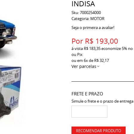
INDISA
Sku:
7000254000
Categoria:
MOTOR
Seja o primeira a avaliar!
Por
R$ 193,00
à vista
R$ 183,35
economize
5%
no
ou Pix
ou em
6x
de
R$ 32,17
Ver parcelas
FRETE E PRAZO
Simule o frete e o prazo de entrega
RECOMENDAR PRODUTO