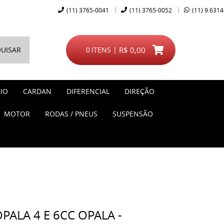
(11)
3765-0041
(11)
3765-0052
(11)
9.6314
UISAR
0
ITENS
R$ 0,00
IO
CARDAN
DIFERENCIAL
DIREÇÃO
MOTOR
RODAS / PNEUS
SUSPENSÃO
ALA 4 E 6CC OPALA -