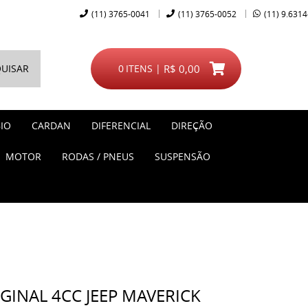
(11)
3765-0041
(11)
3765-0052
(11)
9.6314
UISAR
0
ITENS
R$ 0,00
IO
CARDAN
DIFERENCIAL
DIREÇÃO
MOTOR
RODAS / PNEUS
SUSPENSÃO
GINAL 4CC JEEP MAVERICK