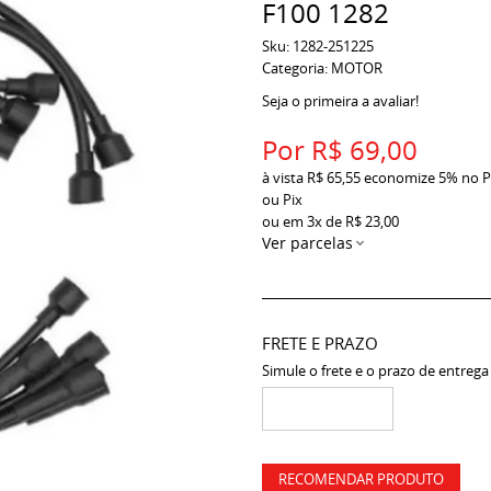
F100 1282
Sku:
1282-251225
Categoria:
MOTOR
Seja o primeira a avaliar!
Por
R$ 69,00
à vista
R$ 65,55
economize
5%
no P
ou Pix
ou em
3x
de
R$ 23,00
Ver parcelas
FRETE E PRAZO
Simule o frete e o prazo de entrega
RECOMENDAR PRODUTO