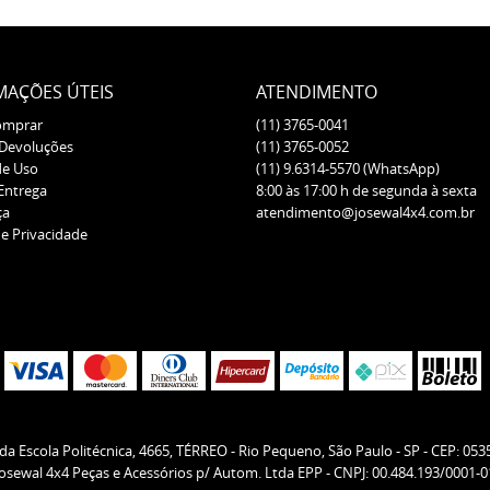
MAÇÕES ÚTEIS
ATENDIMENTO
omprar
(11)
3765-0041
 Devoluções
(11)
3765-0052
de Uso
(11)
9.6314-5570
(WhatsApp)
 Entrega
8:00 às 17:00 h de segunda à sexta
ça
atendimento@josewal4x4.com.br
de Privacidade
da Escola Politécnica, 4665, TÉRREO
-
Rio Pequeno, São Paulo
-
SP
-
CEP: 053
Josewal 4x4 Peças e Acessórios p/ Autom. Ltda EPP - CNPJ: 00.484.193/0001-0