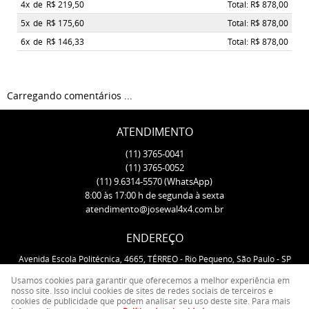
4x
de
R$ 219,50
Total: R$ 878,00
5x
de
R$ 175,60
Total: R$ 878,00
6x
de
R$ 146,33
Total: R$ 878,00
Carregando comentários ...
ATENDIMENTO
(11)
3765-0041
(11)
3765-0052
(11)
9.6314-5570
(WhatsApp)
8:00 às 17:00 h de segunda à sexta
atendimento@josewal4x4.com.br
ENDEREÇO
Avenida Escola Politécnica, 4665, TÉRREO
-
Rio Pequeno, São Paulo
-
SP
CEP: 05350-000
Usamos cookies para garantir que oferecemos a melhor experiência em
nosso site. Isso inclui cookies de sites de redes sociais de terceiros e
cookies de publicidade que podem analisar seu uso deste site. Para mais
LOJA VIRTUAL CRIADA POR