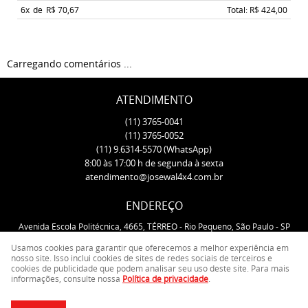
6x
de
R$ 70,67
Total: R$ 424,00
Carregando comentários ...
ATENDIMENTO
(11)
3765-0041
(11)
3765-0052
(11)
9.6314-5570
(WhatsApp)
8:00 às 17:00 h de segunda à sexta
atendimento@josewal4x4.com.br
ENDEREÇO
Avenida Escola Politécnica, 4665, TÉRREO
-
Rio Pequeno, São Paulo
-
SP
CEP: 05350-000
Usamos cookies para garantir que oferecemos a melhor experiência em
nosso site. Isso inclui cookies de sites de redes sociais de terceiros e
cookies de publicidade que podem analisar seu uso deste site. Para mais
LOJA VIRTUAL CRIADA POR
informações, consulte nossa
Política de privacidade
.