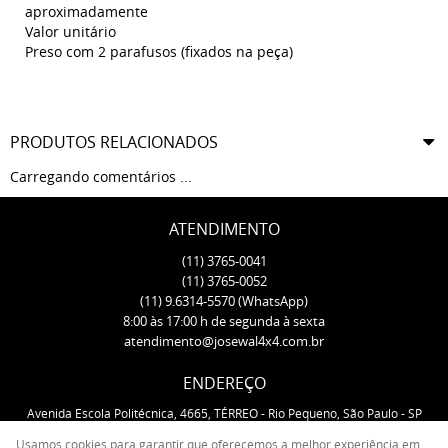
aproximadamente
Valor unitário
Preso com 2 parafusos (fixados na peça)
PRODUTOS RELACIONADOS
Carregando comentários ...
ATENDIMENTO
(11)
3765-0041
(11)
3765-0052
(11)
9.6314-5570
(WhatsApp)
8:00 às 17:00 h de segunda à sexta
atendimento@josewal4x4.com.br
ENDEREÇO
Avenida Escola Politécnica, 4665, TÉRREO
-
Rio Pequeno, São Paulo
-
SP
CEP: 05350-000
Usamos cookies para garantir que oferecemos a melhor experiência em