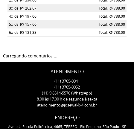
2x
de
R$ 394,00
Total: R$ 788,00
3x
de
R$ 262,67
Total: R$ 788,00
4x
de
R$ 197,00
Total: R$ 788,00
5x
de
R$ 157,60
Total: R$ 788,00
6x
de
R$ 131,33
Total: R$ 788,00
Carregando comentários ...
ATENDIMENTO
(11)
3765-0041
(11)
3765-0052
(11)
9.6314-5570
(WhatsApp)
8:00 às 17:00 h de segunda à sexta
atendimento@josewal4x4.com.br
ENDEREÇO
Avenida Escola Politécnica, 4665, TÉRREO
-
Rio Pequeno, São Paulo
-
SP
CEP: 05350-000