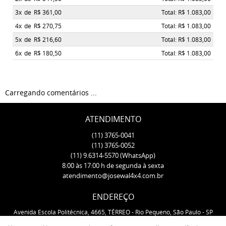
3x
de
R$ 361,00
Total: R$ 1.083,00
4x
de
R$ 270,75
Total: R$ 1.083,00
5x
de
R$ 216,60
Total: R$ 1.083,00
6x
de
R$ 180,50
Total: R$ 1.083,00
Carregando comentários ...
ATENDIMENTO
(11)
3765-0041
(11)
3765-0052
(11)
9.6314-5570
(WhatsApp)
8:00 às 17:00 h de segunda à sexta
atendimento@josewal4x4.com.br
ENDEREÇO
Avenida Escola Politécnica, 4665, TÉRREO
-
Rio Pequeno, São Paulo
-
SP
CEP: 05350-000