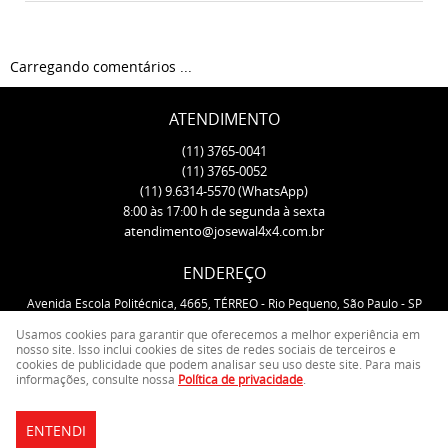
Carregando comentários ...
ATENDIMENTO
(11)
3765-0041
(11)
3765-0052
(11)
9.6314-5570
(WhatsApp)
8:00 às 17:00 h de segunda à sexta
atendimento@josewal4x4.com.br
ENDEREÇO
Avenida Escola Politécnica, 4665, TÉRREO
-
Rio Pequeno, São Paulo
-
SP
CEP: 05350-000
Usamos cookies para garantir que oferecemos a melhor experiência em
nosso site. Isso inclui cookies de sites de redes sociais de terceiros e
cookies de publicidade que podem analisar seu uso deste site. Para mais
LOJA VIRTUAL CRIADA POR
informações, consulte nossa
Política de privacidade
.
ENTENDI