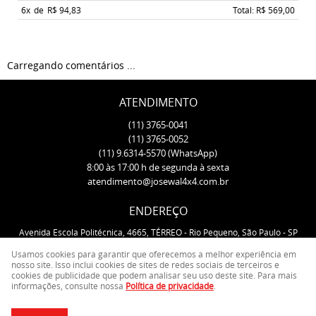
6x
de
R$ 94,83
Total: R$ 569,00
Carregando comentários ...
ATENDIMENTO
(11)
3765-0041
(11)
3765-0052
(11)
9.6314-5570
(WhatsApp)
8:00 às 17:00 h de segunda à sexta
atendimento@josewal4x4.com.br
ENDEREÇO
Avenida Escola Politécnica, 4665, TÉRREO
-
Rio Pequeno, São Paulo
-
SP
CEP: 05350-000
Usamos cookies para garantir que oferecemos a melhor experiência em
nosso site. Isso inclui cookies de sites de redes sociais de terceiros e
cookies de publicidade que podem analisar seu uso deste site. Para mais
LOJA VIRTUAL CRIADA POR
informações, consulte nossa
Política de privacidade
.