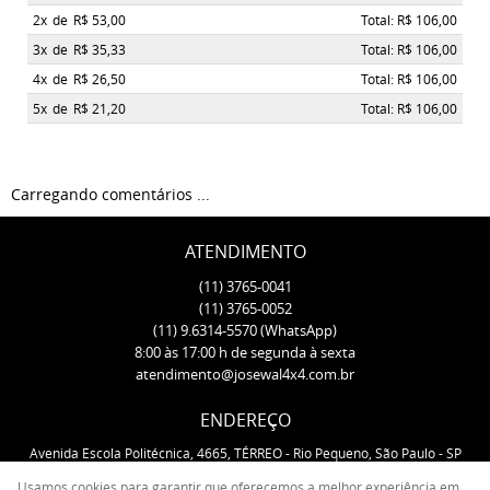
2x
de
R$ 53,00
Total: R$ 106,00
3x
de
R$ 35,33
Total: R$ 106,00
4x
de
R$ 26,50
Total: R$ 106,00
5x
de
R$ 21,20
Total: R$ 106,00
Carregando comentários ...
ATENDIMENTO
(11)
3765-0041
(11)
3765-0052
(11)
9.6314-5570
(WhatsApp)
8:00 às 17:00 h de segunda à sexta
atendimento@josewal4x4.com.br
ENDEREÇO
Avenida Escola Politécnica, 4665, TÉRREO
-
Rio Pequeno, São Paulo
-
SP
CEP: 05350-000
Usamos cookies para garantir que oferecemos a melhor experiência em