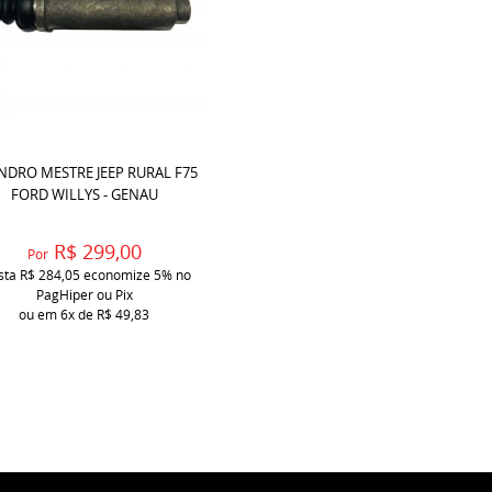
INDRO MESTRE JEEP RURAL F75
FORD WILLYS - GENAU
R$ 299,00
Por
ista
R$ 284,05
economize
5%
no
PagHiper ou Pix
ou em
6x
de
R$ 49,83