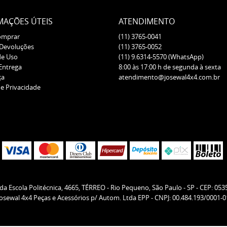
MAÇÕES ÚTEIS
ATENDIMENTO
omprar
(11)
3765-0041
 Devoluções
(11)
3765-0052
de Uso
(11)
9.6314-5570
(WhatsApp)
 Entrega
8:00 às 17:00 h de segunda à sexta
ça
atendimento@josewal4x4.com.br
de Privacidade
da Escola Politécnica, 4665, TÉRREO
-
Rio Pequeno, São Paulo
-
SP
-
CEP: 053
Josewal 4x4 Peças e Acessórios p/ Autom. Ltda EPP - CNPJ: 00.484.193/0001-0