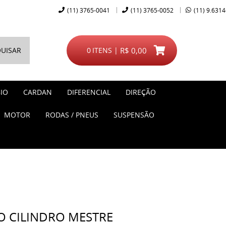
(11)
3765-0041
(11)
3765-0052
(11)
9.6314
UISAR
0
ITENS
R$ 0,00
IO
CARDAN
DIFERENCIAL
DIREÇÃO
MOTOR
RODAS / PNEUS
SUSPENSÃO
O CILINDRO MESTRE