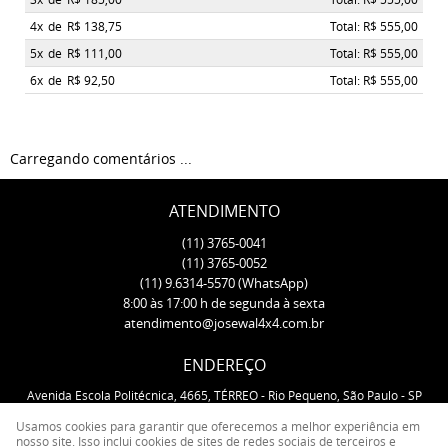
4x
de
R$ 138,75
Total: R$ 555,00
5x
de
R$ 111,00
Total: R$ 555,00
6x
de
R$ 92,50
Total: R$ 555,00
Carregando comentários ...
ATENDIMENTO
(11)
3765-0041
(11)
3765-0052
(11)
9.6314-5570
(WhatsApp)
8:00 às 17:00 h de segunda à sexta
atendimento@josewal4x4.com.br
ENDEREÇO
Avenida Escola Politécnica, 4665, TÉRREO
-
Rio Pequeno, São Paulo
-
SP
CEP: 05350-000
Usamos cookies para garantir que oferecemos a melhor experiência em
nosso site. Isso inclui cookies de sites de redes sociais de terceiros e