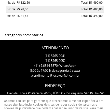
4x
de
R$ 122,50
Total: R$ 490,00
5x
de
R$ 98,00
Total: R$ 490,00
6x
de
R$ 81,67
Total: R$ 490,00
Carregando comentários ...
ATENDIMENTO
(11)
3765-0041
(11)
3765-0052
(11)
9.6314-5570
(WhatsApp)
8:00 às 17:00 h de segunda à sexta
atendimento@josewal4x4.com.br
ENDEREÇO
Avenida Escola Politécnica, 4665, TÉRREO
-
Rio Pequeno, São Paulo
-
SP
CEP: 05350-000
Usamos cookies para garantir que oferecemos a melhor experiência em
nosso site. Isso inclui cookies de sites de redes sociais de terceiros e
cookies de publicidade que podem analisar seu uso deste site. Para mais
LOJA VIRTUAL CRIADA POR