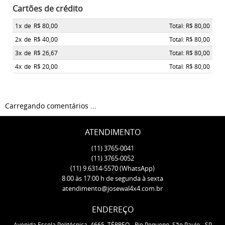
Cartões de crédito
1x
de
R$ 80,00
Total: R$ 80,00
2x
de
R$ 40,00
Total: R$ 80,00
3x
de
R$ 26,67
Total: R$ 80,00
4x
de
R$ 20,00
Total: R$ 80,00
Carregando comentários ...
ATENDIMENTO
(11)
3765-0041
(11)
3765-0052
(11)
9.6314-5570
(WhatsApp)
8:00 às 17:00 h de segunda à sexta
atendimento@josewal4x4.com.br
ENDEREÇO
Avenida Escola Politécnica, 4665, TÉRREO
-
Rio Pequeno, São Paulo
-
SP