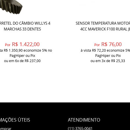
RRETEL DO CÂMBIO WILLYS 4
SENSOR TEMPERATURA MOTO
MARCHAS 33 DENTES
4CC MAVERICK F100 RURAL J
R$ 1.422,00
R$ 76,00
Por
Por
sta
R$ 1.350,90
economize
5%
no
à vista
R$ 72,20
economize
5
PagHiper ou Pix
PagHiper ou Pix
ou em
6x
de
R$ 237,00
ou em
3x
de
R$ 25,33
MAÇÕES ÚTEIS
ATENDIMENTO
omprar
(11)
3765-0041