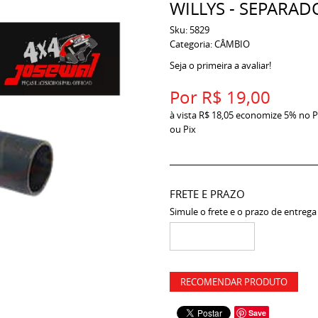
WILLYS - SEPARAD
Sku:
5829
Categoria:
CÂMBIO
Seja o primeira a avaliar!
Por
R$ 19,00
à vista
R$ 18,05
economize
5%
no P
ou Pix
FRETE E PRAZO
Simule o frete e o prazo de entrega
RECOMENDAR PRODUTO
Save