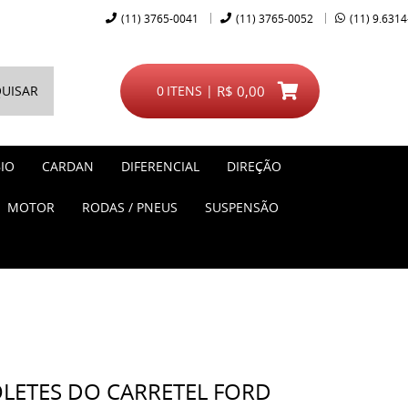
(11)
3765-0041
(11)
3765-0052
(11)
9.6314
UISAR
0
ITENS
R$ 0,00
IO
CARDAN
DIFERENCIAL
DIREÇÃO
MOTOR
RODAS / PNEUS
SUSPENSÃO
LETES DO CARRETEL FORD