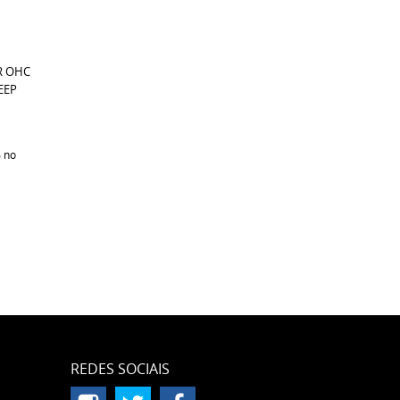
R OHC
EEP
%
no
REDES SOCIAIS