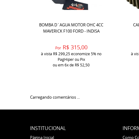
BOMBA D´AGUA MOTOR OHC 4CC
CA
MAVERICK F100 FORD - INDISA
R$ 315,00
Por
à vista
R$ 299,25
economize
5%
no
à vi
PagHiper ou Pix
ou em
6x
de
R$ 52,50
Carregando comentários ...
INSTITUCIONAL
INFOR
Página Inicial
Como C