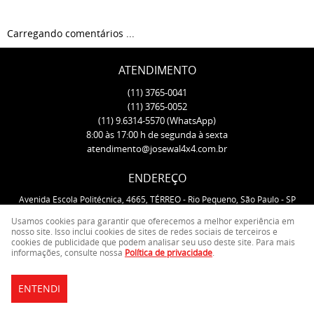
Carregando comentários ...
ATENDIMENTO
(11)
3765-0041
(11)
3765-0052
(11)
9.6314-5570
(WhatsApp)
8:00 às 17:00 h de segunda à sexta
atendimento@josewal4x4.com.br
ENDEREÇO
Avenida Escola Politécnica, 4665, TÉRREO
-
Rio Pequeno, São Paulo
-
SP
CEP: 05350-000
Usamos cookies para garantir que oferecemos a melhor experiência em
nosso site. Isso inclui cookies de sites de redes sociais de terceiros e
cookies de publicidade que podem analisar seu uso deste site. Para mais
LOJA VIRTUAL CRIADA POR
informações, consulte nossa
Política de privacidade
.
ENTENDI