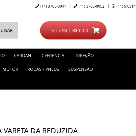
(11)
3765-0041
(11)
3765-0052
(11)
9.6314
UISAR
0
ITENS
R$ 0,00
IO
CARDAN
DIFERENCIAL
DIREÇÃO
MOTOR
RODAS / PNEUS
SUSPENSÃO
A VARETA DA REDUZIDA