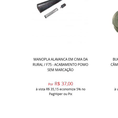
MANOPLA ALAVANCA EM CIMA DA
BU
RURAL / F75 - ACABAMENTO POMO
CÂMB
SEM MARCAÇÃO
R$ 37,00
Por
à vista
R$ 35,15
economize
5%
no
à 
PagHiper ou Pix