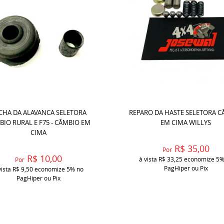
CHA DA ALAVANCA SELETORA
REPARO DA HASTE SELETORA 
IO RURAL E F75 - CÂMBIO EM
EM CIMA WILLYS
CIMA
R$ 35,00
Por
R$ 10,00
à vista
R$ 33,25
economize
5
Por
PagHiper ou Pix
vista
R$ 9,50
economize
5%
no
PagHiper ou Pix