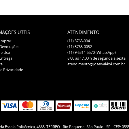
MAÇÕES ÚTEIS
ATENDIMENTO
omprar
(11)
3765-0041
 Devoluções
(11)
3765-0052
de Uso
(11)
9.6314-5570
(WhatsApp)
 Entrega
8:00 às 17:00 h de segunda à sexta
ça
atendimento@josewal4x4.com.br
de Privacidade
da Escola Politécnica, 4665, TÉRREO
-
Rio Pequeno, São Paulo
-
SP
-
CEP: 053