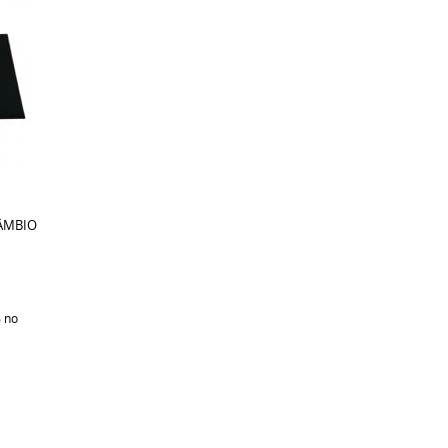
CÂMBIO
%
no