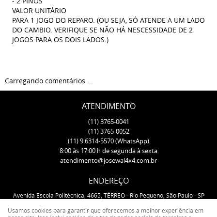
- 2 PINOS
VALOR UNITÁRIO
PARA 1 JOGO DO REPARO. (OU SEJA, SÓ ATENDE A UM LADO
DO CAMBIO. VERIFIQUE SE NÃO HÁ NESCESSIDADE DE 2
JOGOS PARA OS DOIS LADOS.)
Carregando comentários ...
ATENDIMENTO
(11)
3765-0041
(11)
3765-0052
(11)
9.6314-5570
(WhatsApp)
8:00 às 17:00 h de segunda à sexta
atendimento@josewal4x4.com.br
ENDEREÇO
Avenida Escola Politécnica, 4665, TÉRREO
-
Rio Pequeno, São Paulo
-
SP
CEP: 05350-000
Usamos cookies para garantir que oferecemos a melhor experiência em