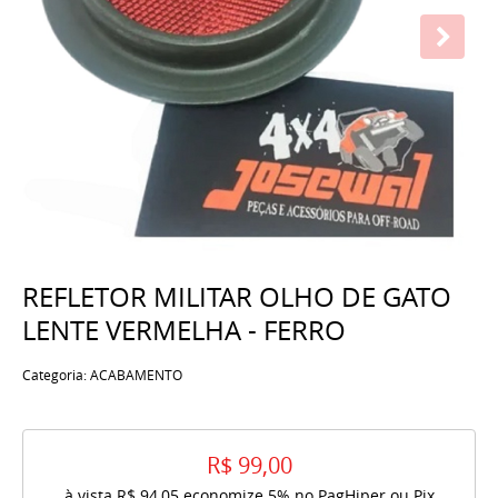
REFLETOR MILITAR OLHO DE GATO
LENTE VERMELHA - FERRO
Categoria:
ACABAMENTO
R$ 99,00
à vista
R$ 94,05
economize
5%
no PagHiper ou Pix