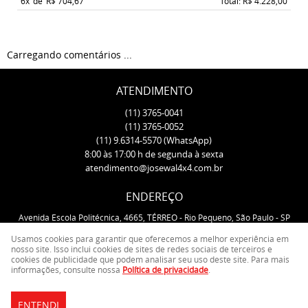
6x
de
R$ 704,67
Total: R$ 4.228,00
Carregando comentários ...
ATENDIMENTO
(11)
3765-0041
(11)
3765-0052
(11)
9.6314-5570
(WhatsApp)
8:00 às 17:00 h de segunda à sexta
atendimento@josewal4x4.com.br
ENDEREÇO
Avenida Escola Politécnica, 4665, TÉRREO
-
Rio Pequeno, São Paulo
-
SP
CEP: 05350-000
Usamos cookies para garantir que oferecemos a melhor experiência em
nosso site. Isso inclui cookies de sites de redes sociais de terceiros e
cookies de publicidade que podem analisar seu uso deste site. Para mais
LOJA VIRTUAL CRIADA POR
informações, consulte nossa
Política de privacidade
.
ENTENDI