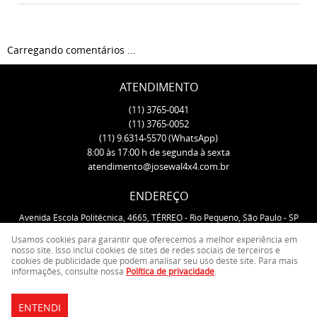
Carregando comentários ...
ATENDIMENTO
(11)
3765-0041
(11)
3765-0052
(11)
9.6314-5570
(WhatsApp)
8:00 às 17:00 h de segunda à sexta
atendimento@josewal4x4.com.br
ENDEREÇO
Avenida Escola Politécnica, 4665, TÉRREO
-
Rio Pequeno, São Paulo
-
SP
CEP: 05350-000
Usamos cookies para garantir que oferecemos a melhor experiência em
nosso site. Isso inclui cookies de sites de redes sociais de terceiros e
cookies de publicidade que podem analisar seu uso deste site. Para mais
LOJA VIRTUAL CRIADA POR
informações, consulte nossa
Política de privacidade
.
ENTENDI