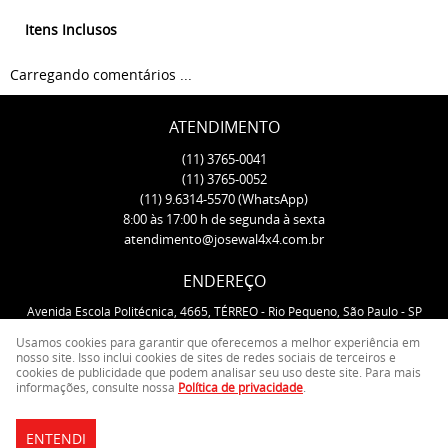
Itens Inclusos
Carregando comentários ...
ATENDIMENTO
(11)
3765-0041
(11)
3765-0052
(11)
9.6314-5570
(WhatsApp)
8:00 às 17:00 h de segunda à sexta
atendimento@josewal4x4.com.br
ENDEREÇO
Avenida Escola Politécnica, 4665, TÉRREO
-
Rio Pequeno, São Paulo
-
SP
CEP: 05350-000
Usamos cookies para garantir que oferecemos a melhor experiência em
nosso site. Isso inclui cookies de sites de redes sociais de terceiros e
cookies de publicidade que podem analisar seu uso deste site. Para mais
LOJA VIRTUAL CRIADA POR
informações, consulte nossa
Política de privacidade
.
ENTENDI