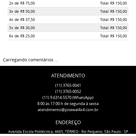
2x
de
R$ 75,00
Total: R$ 150,00
3x
de
R$ 50,00
Total: R$ 150,00
4x
de
R$ 37,50
Total: R$ 150,00
5x
de
R$ 30,00
Total: R$ 150,00
6x
de
R$ 25,00
Total: R$ 150,00
Carregando comentários ...
ATENDIMENTO
(11)
3765-0041
(11)
3765-0052
(11)
9.6314-5570
(WhatsApp)
8:00 às 17:00 h de segunda à sexta
atendimento@josewal4x4.com.br
ENDEREÇO
Avenida Escola Politécnica, 4665, TÉRREO
-
Rio Pequeno, São Paulo
-
SP