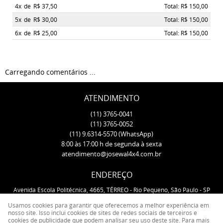
4x
de
R$ 37,50
Total: R$ 150,00
5x
de
R$ 30,00
Total: R$ 150,00
6x
de
R$ 25,00
Total: R$ 150,00
Carregando comentários ...
ATENDIMENTO
(11)
3765-0041
(11)
3765-0052
(11)
9.6314-5570
(WhatsApp)
8:00 às 17:00 h de segunda à sexta
atendimento@josewal4x4.com.br
ENDEREÇO
Avenida Escola Politécnica, 4665, TÉRREO
-
Rio Pequeno, São Paulo
-
SP
CEP: 05350-000
Usamos cookies para garantir que oferecemos a melhor experiência em
nosso site. Isso inclui cookies de sites de redes sociais de terceiros e
cookies de publicidade que podem analisar seu uso deste site. Para mais