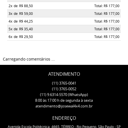
2x
de
R$ 88,50
Total: R$ 177,00
3x
de
R$ 59,00
Total: R$ 177,00
4x
de
R$ 44,25
Total: R$ 177,00
5x
de
R$ 35,40
Total: R$ 177,00
6x
de
R$ 29,50
Total: R$ 177,00
Carregando comentários ...
ATENDIMENTO
(11)
3765-0041
(11)
3765-0052
(11)
9.6314-5570
(WhatsApp)
8:00 às 17:00 h de segunda à sexta
atendimento@josewal4x4.com.br
ENDEREÇO
Avenida Escola Politécnica, 4665, TÉRREO
-
Rio Pequeno, São Paulo
-
SP