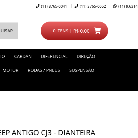
(11)
3765-0041
(11)
3765-0052
(11)
9.6314
UISAR
0
ITENS
R$ 0,00
IO
CARDAN
DIFERENCIAL
DIREÇÃO
MOTOR
RODAS / PNEUS
SUSPENSÃO
EP ANTIGO CJ3 - DIANTEIRA