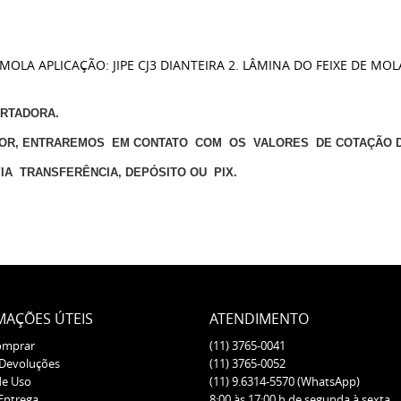
MOLA APLICAÇÃO: JIPE CJ3 DIANTEIRA 2. LÂMINA DO FEIXE DE MO
ORTADORA.
OR, ENTRAREMOS EM CONTATO COM OS VALORES DE COTAÇÃO D
VIA TRANSFERÊNCIA, DEPÓSITO OU PIX.
MAÇÕES ÚTEIS
ATENDIMENTO
omprar
(11)
3765-0041
 Devoluções
(11)
3765-0052
de Uso
(11)
9.6314-5570
(WhatsApp)
 Entrega
8:00 às 17:00 h de segunda à sexta