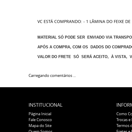
VC ESTÁ COMPRANDO: - 1 LÂMINA DO FEIXE DE 
MATERIAL SÓ PODE SER ENVIADO VIA TRANSP
APÓS A COMPRA, COM OS DADOS DO COMPRAD
VALOR DO FRETE SÓ SERÁ ACEITO, À VISTA, 
Carregando comentários ...
INSTITUCIONAL
INFOR
Página Inicial
Como C
Fale Conosco
Trocas e
Mapa do Site
Termos 
Quem Somos
Fretes e