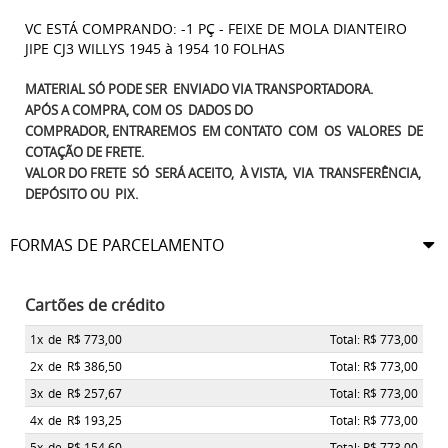
VC ESTÁ COMPRANDO: -1 PÇ - FEIXE DE MOLA DIANTEIRO
JIPE CJ3 WILLYS 1945 à 1954 10 FOLHAS
MATERIAL SÓ PODE SER ENVIADO VIA TRANSPORTADORA.
APÓS A COMPRA, COM OS DADOS DO
COMPRADOR, ENTRAREMOS EM CONTATO COM OS VALORES DE
COTAÇÃO DE FRETE.
VALOR DO FRETE SÓ SERÁ ACEITO, À VISTA, VIA TRANSFERÊNCIA,
DEPÓSITO OU PIX.
FORMAS DE PARCELAMENTO
Cartões de crédito
1x
de
R$ 773,00
Total: R$ 773,00
2x
de
R$ 386,50
Total: R$ 773,00
3x
de
R$ 257,67
Total: R$ 773,00
4x
de
R$ 193,25
Total: R$ 773,00
5x
de
R$ 154,60
Total: R$ 773,00