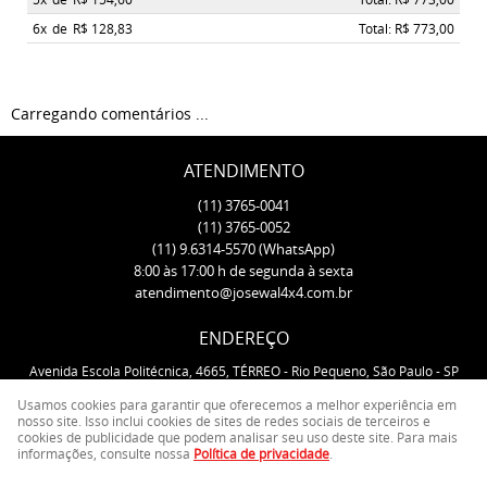
6x
de
R$ 128,83
Total: R$ 773,00
Carregando comentários ...
ATENDIMENTO
(11)
3765-0041
(11)
3765-0052
(11)
9.6314-5570
(WhatsApp)
8:00 às 17:00 h de segunda à sexta
atendimento@josewal4x4.com.br
ENDEREÇO
Avenida Escola Politécnica, 4665, TÉRREO
-
Rio Pequeno, São Paulo
-
SP
CEP: 05350-000
Usamos cookies para garantir que oferecemos a melhor experiência em
nosso site. Isso inclui cookies de sites de redes sociais de terceiros e
cookies de publicidade que podem analisar seu uso deste site. Para mais
LOJA VIRTUAL CRIADA POR
informações, consulte nossa
Política de privacidade
.