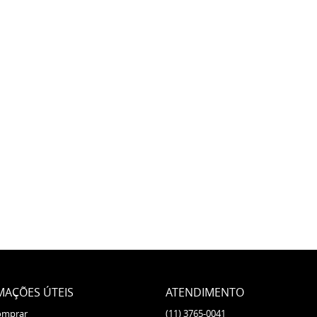
MAÇÕES ÚTEIS
ATENDIMENTO
omprar
(11)
3765-0041