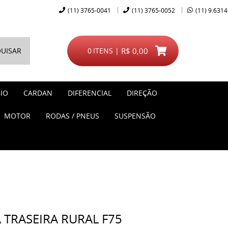
(11)
3765-0041
(11)
3765-0052
(11)
9.6314
UISAR
0
ITENS
R$ 0,00
IO
CARDAN
DIFERENCIAL
DIREÇÃO
MOTOR
RODAS / PNEUS
SUSPENSÃO
 TRASEIRA RURAL F75