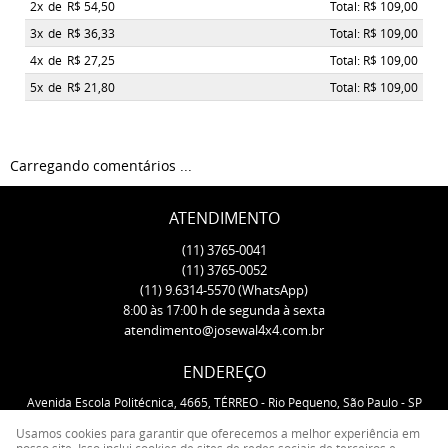
2x
de
R$ 54,50
Total: R$ 109,00
3x
de
R$ 36,33
Total: R$ 109,00
4x
de
R$ 27,25
Total: R$ 109,00
5x
de
R$ 21,80
Total: R$ 109,00
Carregando comentários ...
ATENDIMENTO
(11)
3765-0041
(11)
3765-0052
(11)
9.6314-5570
(WhatsApp)
8:00 às 17:00 h de segunda à sexta
atendimento@josewal4x4.com.br
ENDEREÇO
Avenida Escola Politécnica, 4665, TÉRREO
-
Rio Pequeno, São Paulo
-
SP
CEP: 05350-000
Usamos cookies para garantir que oferecemos a melhor experiência em