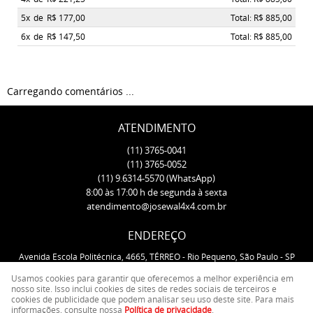
5x
de
R$ 177,00
Total: R$ 885,00
6x
de
R$ 147,50
Total: R$ 885,00
Carregando comentários ...
ATENDIMENTO
(11)
3765-0041
(11)
3765-0052
(11)
9.6314-5570
(WhatsApp)
8:00 às 17:00 h de segunda à sexta
atendimento@josewal4x4.com.br
ENDEREÇO
Avenida Escola Politécnica, 4665, TÉRREO
-
Rio Pequeno, São Paulo
-
SP
CEP: 05350-000
Usamos cookies para garantir que oferecemos a melhor experiência em
nosso site. Isso inclui cookies de sites de redes sociais de terceiros e
cookies de publicidade que podem analisar seu uso deste site. Para mais
LOJA VIRTUAL CRIADA POR
informações, consulte nossa
Política de privacidade
.