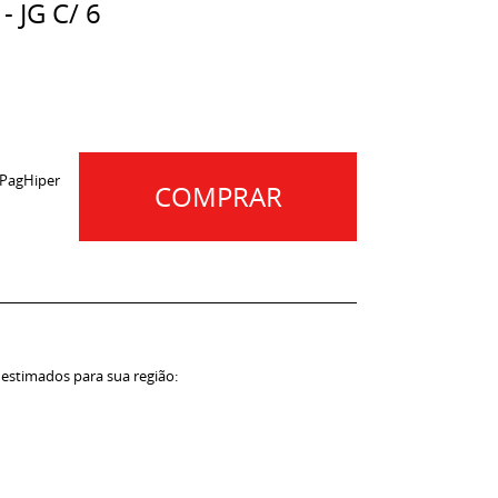
 JG C/ 6
 PagHiper
COMPRAR
 estimados para sua região: