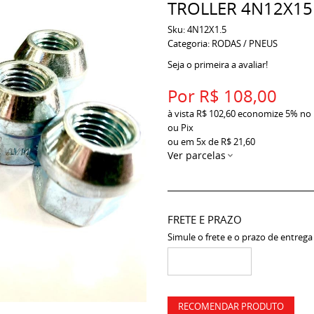
TROLLER 4N12X15 -
Sku:
4N12X1.5
Categoria:
RODAS / PNEUS
Seja o primeira a avaliar!
Por
R$ 108,00
à vista
R$ 102,60
economize
5%
no
ou Pix
ou em
5x
de
R$ 21,60
Ver parcelas
FRETE E PRAZO
Simule o frete e o prazo de entrega
RECOMENDAR PRODUTO