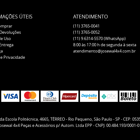
MAÇÕES ÚTEIS
ATENDIMENTO
omprar
(11)
3765-0041
 Devoluções
(11)
3765-0052
de Uso
(11)
9.6314-5570
(WhatsApp)
 Entrega
8:00 às 17:00 h de segunda à sexta
ça
atendimento@josewal4x4.com.br
de Privacidade
da Escola Politécnica, 4665, TÉRREO
-
Rio Pequeno, São Paulo
-
SP
-
CEP: 053
Josewal 4x4 Peças e Acessórios p/ Autom. Ltda EPP - CNPJ: 00.484.193/0001-0