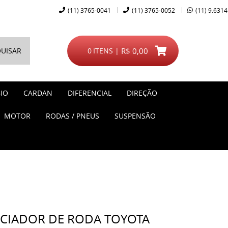
(11)
3765-0041
(11)
3765-0052
(11)
9.6314
UISAR
0
ITENS
R$ 0,00
IO
CARDAN
DIFERENCIAL
DIREÇÃO
MOTOR
RODAS / PNEUS
SUSPENSÃO
NCIADOR DE RODA TOYOTA