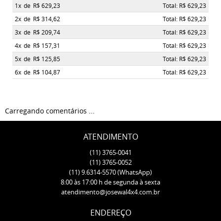
1x
de
R$ 629,23
Total: R$ 629,23
2x
de
R$ 314,62
Total: R$ 629,23
3x
de
R$ 209,74
Total: R$ 629,23
4x
de
R$ 157,31
Total: R$ 629,23
5x
de
R$ 125,85
Total: R$ 629,23
6x
de
R$ 104,87
Total: R$ 629,23
Carregando comentários ...
ATENDIMENTO
(11)
3765-0041
(11)
3765-0052
(11)
9.6314-5570
(WhatsApp)
8:00 às 17:00 h de segunda à sexta
atendimento@josewal4x4.com.br
ENDEREÇO