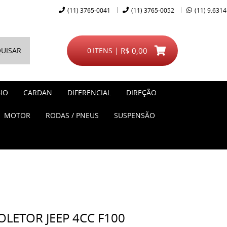
(11)
3765-0041
(11)
3765-0052
(11)
9.6314
UISAR
0
ITENS
R$ 0,00
IO
CARDAN
DIFERENCIAL
DIREÇÃO
MOTOR
RODAS / PNEUS
SUSPENSÃO
LETOR JEEP 4CC F100