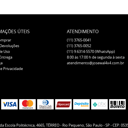
MAÇÕES ÚTEIS
ATENDIMENTO
omprar
(11)
3765-0041
 Devoluções
(11)
3765-0052
de Uso
(11)
9.6314-5570
(WhatsApp)
 Entrega
8:00 às 17:00 h de segunda à sexta
ça
atendimento@josewal4x4.com.br
de Privacidade
da Escola Politécnica, 4665, TÉRREO
-
Rio Pequeno, São Paulo
-
SP
-
CEP: 053