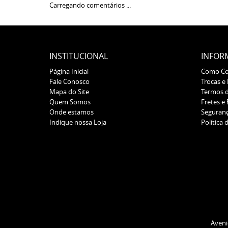
Carregando comentários ...
INSTITUCIONAL
INFOR
Página Inicial
Como C
Fale Conosco
Trocas e
Mapa do Site
Termos 
Quem Somos
Fretes e
Onde estamos
Seguran
Indique nossa Loja
Política 
Aveni