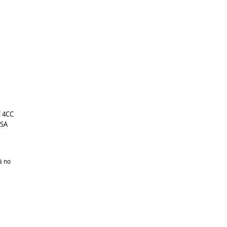
 4CC
ISA
%
no