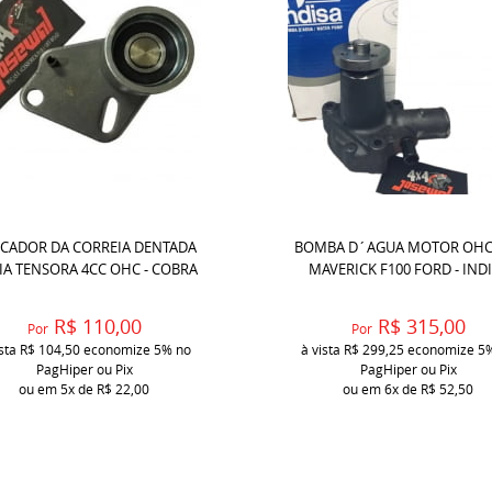
ICADOR DA CORREIA DENTADA
BOMBA D´AGUA MOTOR OHC
IA TENSORA 4CC OHC - COBRA
MAVERICK F100 FORD - IND
R$ 110,00
R$ 315,00
Por
Por
ista
R$ 104,50
economize
5%
no
à vista
R$ 299,25
economize
5
PagHiper ou Pix
PagHiper ou Pix
ou em
5x
de
R$ 22,00
ou em
6x
de
R$ 52,50