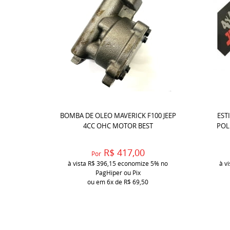
BOMBA DE OLEO MAVERICK F100 JEEP
EST
4CC OHC MOTOR BEST
POL
R$ 417,00
Por
à vista
R$ 396,15
economize
5%
no
à v
PagHiper ou Pix
ou em
6x
de
R$ 69,50