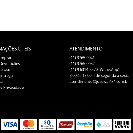
MAÇÕES ÚTEIS
ATENDIMENTO
omprar
(11)
3765-0041
 Devoluções
(11)
3765-0052
de Uso
(11)
9.6314-5570
(WhatsApp)
 Entrega
8:00 às 17:00 h de segunda à sexta
ça
atendimento@josewal4x4.com.br
de Privacidade