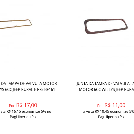
 DA TAMPA DE VALVULA MOTOR
JUNTA DA TAMPA DE VALVULA L
YS 6CC JEEP RURAL E F75 BF161
MOTOR 6CC WILLYS JEEP RURA
R$ 17,00
R$ 11,00
Por
Por
ista
R$ 16,15
economize
5%
no
à vista
R$ 10,45
economize
5
PagHiper ou Pix
PagHiper ou Pix