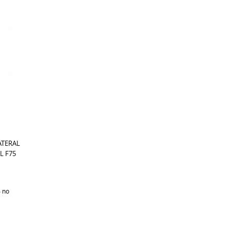
ATERAL
L F75
%
no