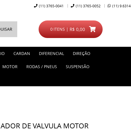
(11)
3765-0041
(11)
3765-0052
(11)
9.6314
UISAR
0
ITENS
R$ 0,00
IO
CARDAN
DIFERENCIAL
DIREÇÃO
MOTOR
RODAS / PNEUS
SUSPENSÃO
DADOR DE VALVULA MOTOR