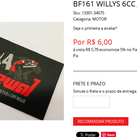
BF161 WILLYS 6CC 
Sku:
13301-34075
Categoria:
MOTOR
Seja o primeira a avaliar!
Por
R$ 6,00
à vista
R$ 5,70
economize
5%
no Pa
Pix
FRETE E PRAZO
Simule o frete e o prazo de entrega
RECOMENDAR PRODUTO
Save