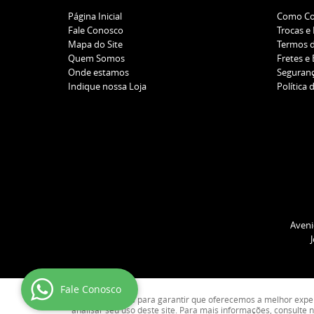
Página Inicial
Como C
Fale Conosco
Trocas e
Mapa do Site
Termos 
Quem Somos
Fretes e
Onde estamos
Seguran
Indique nossa Loja
Política 
Aveni
Fale Conosco
Usamos cookies para garantir que oferecemos a melhor experiê
analisar seu uso deste site. Para mais informações, consulte