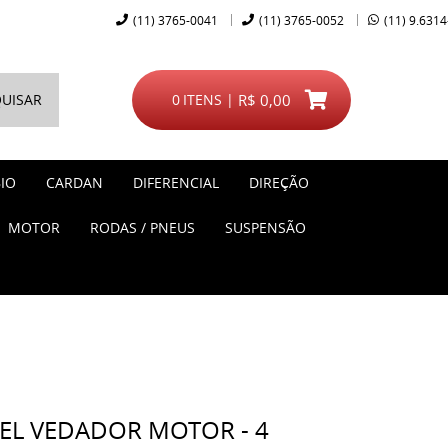
(11)
3765-0041
(11)
3765-0052
(11)
9.6314
UISAR
0
ITENS
R$ 0,00
IO
CARDAN
DIFERENCIAL
DIREÇÃO
MOTOR
RODAS / PNEUS
SUSPENSÃO
EL VEDADOR MOTOR - 4