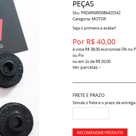
PEÇAS
Sku:
PRD495895086425542
Categoria:
MOTOR
Seja o primeira a avaliar!
Por
R$ 40,00
à vista
R$ 38,00
economize
5%
no P
ou Pix
ou em
2x
de
R$ 20,00
Ver parcelas
FRETE E PRAZO
Simule o frete e o prazo de entrega
RECOMENDAR PRODUTO