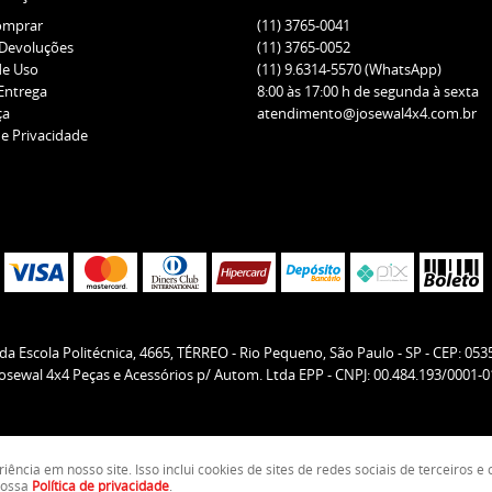
omprar
(11)
3765-0041
 Devoluções
(11)
3765-0052
de Uso
(11)
9.6314-5570
(WhatsApp)
 Entrega
8:00 às 17:00 h de segunda à sexta
ça
atendimento@josewal4x4.com.br
de Privacidade
da Escola Politécnica, 4665, TÉRREO
-
Rio Pequeno, São Paulo
-
SP
-
CEP: 053
Josewal 4x4 Peças e Acessórios p/ Autom. Ltda EPP - CNPJ: 00.484.193/0001-0
ncia em nosso site. Isso inclui cookies de sites de redes sociais de terceiros 
LOJA VIRTUAL CRIADA POR
 nossa
Política de privacidade
.