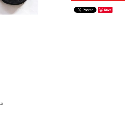
Save
AS