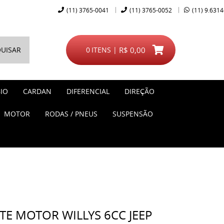
(11)
3765-0041
(11)
3765-0052
(11)
9.6314
UISAR
0
ITENS
R$ 0,00
IO
CARDAN
DIFERENCIAL
DIREÇÃO
MOTOR
RODAS / PNEUS
SUSPENSÃO
TE MOTOR WILLYS 6CC JEEP