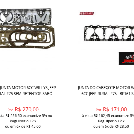
 JUNTA MOTOR 6CC WILLYS JEEP
JUNTA DO CABEÇOTE MOTOR W
RAL F75 SEM RETENTOR SABÓ
6CC JEEP RURAL F75 - BF161 
R$ 270,00
R$ 171,00
Por
Por
ista
R$ 256,50
economize
5%
no
à vista
R$ 162,45
economize
5
PagHiper ou Pix
PagHiper ou Pix
ou em
6x
de
R$ 45,00
ou em
6x
de
R$ 28,50