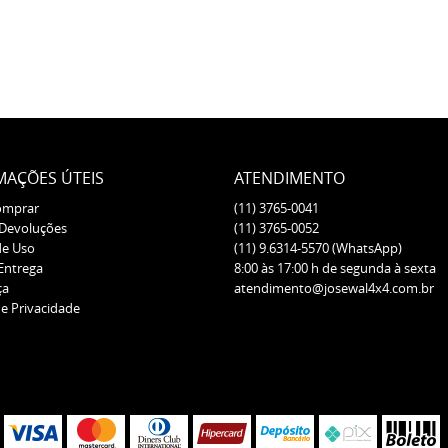
MAÇÕES ÚTEIS
ATENDIMENTO
omprar
(11)
3765-0041
 Devoluções
(11)
3765-0052
de Uso
(11)
9.6314-5570
(WhatsApp)
 Entrega
8:00 às 17:00 h de segunda à sexta
ça
atendimento@josewal4x4.com.br
de Privacidade