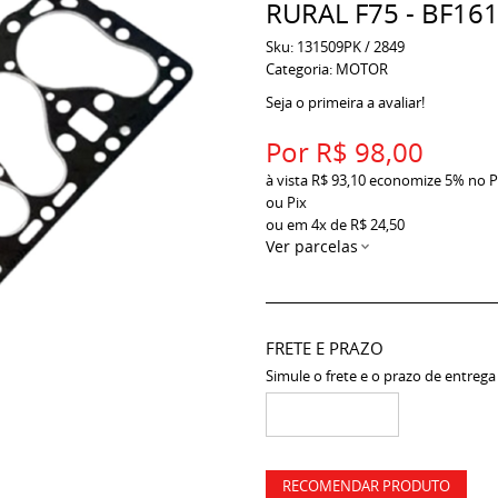
RURAL F75 - BF16
Sku:
131509PK / 2849
Categoria:
MOTOR
Seja o primeira a avaliar!
Por
R$ 98,00
à vista
R$ 93,10
economize
5%
no P
ou Pix
ou em
4x
de
R$ 24,50
Ver parcelas
FRETE E PRAZO
Simule o frete e o prazo de entrega
RECOMENDAR PRODUTO