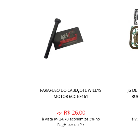
PARAFUSO DO CABEÇOTE WILLYS
JG DE
MOTOR 6CC BF161
RU
R$ 26,00
Por
à vista
R$ 24,70
economize
5%
no
à v
PagHiper ou Pix