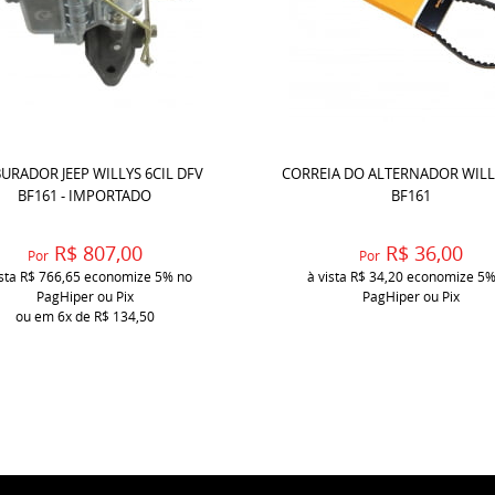
URADOR JEEP WILLYS 6CIL DFV
CORREIA DO ALTERNADOR WILL
BF161 - IMPORTADO
BF161
R$ 807,00
R$ 36,00
Por
Por
ista
R$ 766,65
economize
5%
no
à vista
R$ 34,20
economize
5
PagHiper ou Pix
PagHiper ou Pix
ou em
6x
de
R$ 134,50