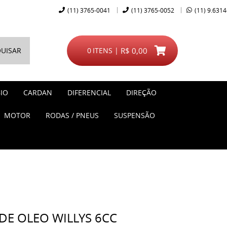
(11)
3765-0041
(11)
3765-0052
(11)
9.6314
UISAR
0
ITENS
R$ 0,00
IO
CARDAN
DIFERENCIAL
DIREÇÃO
MOTOR
RODAS / PNEUS
SUSPENSÃO
DE OLEO WILLYS 6CC