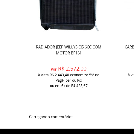
RADIADOR JEEP WILLYS CJ5 6CC COM
CARB
MOTOR BF161
R$ 2.572,00
Por
à vista
R$ 2.443,40
economize
5%
no
à v
PagHiper ou Pix
ou em
6x
de
R$ 428,67
Carregando comentários ...