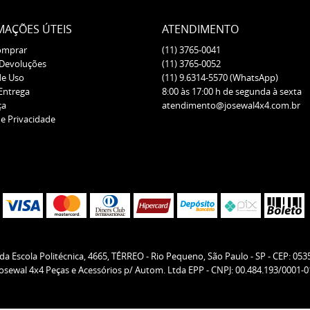
MAÇÕES ÚTEIS
ATENDIMENTO
omprar
(11)
3765-0041
 Devoluções
(11)
3765-0052
de Uso
(11)
9.6314-5570
(WhatsApp)
 Entrega
8:00 às 17:00 h de segunda à sexta
ça
atendimento@josewal4x4.com.br
de Privacidade
da Escola Politécnica, 4665, TÉRREO
-
Rio Pequeno, São Paulo
-
SP
-
CEP: 053
Josewal 4x4 Peças e Acessórios p/ Autom. Ltda EPP - CNPJ: 00.484.193/0001-0