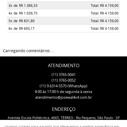
3x
de
R$ 1.386,33
Total: R$ 4.159,00
4x
de
R$ 1.039,75
Total: R$ 4.159,00
5x
de
R$ 831,80
Total: R$ 4.159,00
6x
de
R$ 693,17
Total: R$ 4.159,00
Carregando comentários ...
ATENDIMENTO
(11)
3765-0041
(11)
3765-0052
(11)
9.6314-5570
(WhatsApp)
8:00 às 17:00 h de segunda à sexta
atendimento@josewal4x4.com.br
ENDEREÇO
Avenida Escola Politécnica, 4665, TÉRREO
-
Rio Pequeno, São Paulo
-
SP
CEP: 05350-000
Usamos cookies para garantir que oferecemos a melhor experiência em