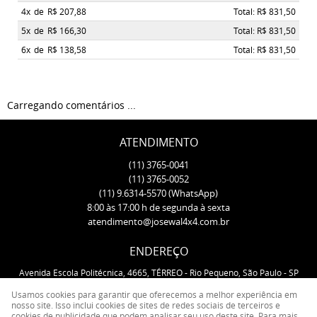
4x
de
R$ 207,88
Total: R$ 831,50
5x
de
R$ 166,30
Total: R$ 831,50
6x
de
R$ 138,58
Total: R$ 831,50
Carregando comentários ...
ATENDIMENTO
(11)
3765-0041
(11)
3765-0052
(11)
9.6314-5570
(WhatsApp)
8:00 às 17:00 h de segunda à sexta
atendimento@josewal4x4.com.br
ENDEREÇO
Avenida Escola Politécnica, 4665, TÉRREO
-
Rio Pequeno, São Paulo
-
SP
CEP: 05350-000
Usamos cookies para garantir que oferecemos a melhor experiência em
nosso site. Isso inclui cookies de sites de redes sociais de terceiros e
cookies de publicidade que podem analisar seu uso deste site. Para mais