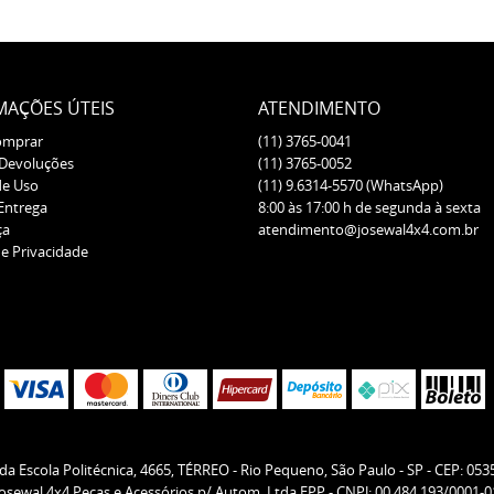
MAÇÕES ÚTEIS
ATENDIMENTO
omprar
(11)
3765-0041
 Devoluções
(11)
3765-0052
de Uso
(11)
9.6314-5570
(WhatsApp)
 Entrega
8:00 às 17:00 h de segunda à sexta
ça
atendimento@josewal4x4.com.br
de Privacidade
da Escola Politécnica, 4665, TÉRREO
-
Rio Pequeno, São Paulo
-
SP
-
CEP: 053
Josewal 4x4 Peças e Acessórios p/ Autom. Ltda EPP - CNPJ: 00.484.193/0001-0