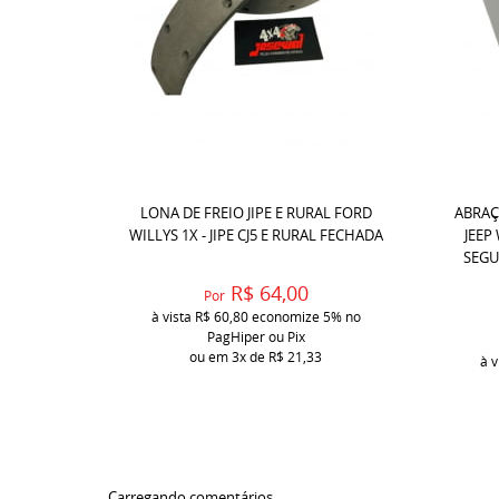
LONA DE FREIO JIPE E RURAL FORD
ABRAÇ
WILLYS 1X - JIPE CJ5 E RURAL FECHADA
JEEP
SEGU
R$ 64,00
Por
à vista
R$ 60,80
economize
5%
no
PagHiper ou Pix
ou em
3x
de
R$ 21,33
à v
Carregando comentários ...