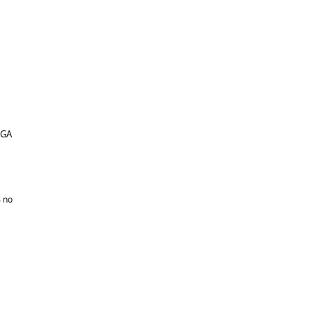
RGA
%
no