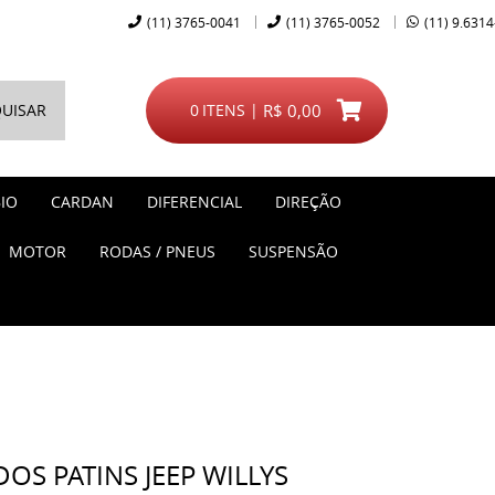
(11)
3765-0041
(11)
3765-0052
(11)
9.6314
UISAR
0
ITENS
R$ 0,00
IO
CARDAN
DIFERENCIAL
DIREÇÃO
MOTOR
RODAS / PNEUS
SUSPENSÃO
S PATINS JEEP WILLYS