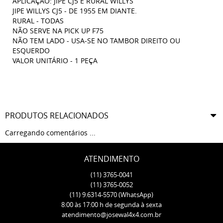
APLICAÇÃO: JIPE CJ5 E RURAL WILLYS
JIPE WILLYS CJ5 - DE 1955 EM DIANTE.
RURAL - TODAS
NÃO SERVE NA PICK UP F75
NÃO TEM LADO - USA-SE NO TAMBOR DIREITO OU
ESQUERDO
VALOR UNITÁRIO - 1 PEÇA
PRODUTOS RELACIONADOS
Carregando comentários ...
ATENDIMENTO
(11)
3765-0041
(11)
3765-0052
(11)
9.6314-5570
(WhatsApp)
8:00 às 17:00 h de segunda à sexta
atendimento@josewal4x4.com.br