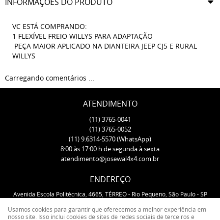
INFORMAÇÕES DO PRODUTO
VC ESTÁ COMPRANDO:
1 FLEXÍVEL FREIO WILLYS PARA ADAPTAÇÃO
PEÇA MAIOR APLICADO NA DIANTEIRA JEEP CJ5 E RURAL
WILLYS
Carregando comentários ...
ATENDIMENTO
(11)
3765-0041
(11)
3765-0052
(11)
9.6314-5570
(WhatsApp)
8:00 às 17:00 h de segunda à sexta
atendimento@josewal4x4.com.br
ENDEREÇO
Avenida Escola Politécnica, 4665, TÉRREO
-
Rio Pequeno, São Paulo
-
SP
CEP: 05350-000
Usamos cookies para garantir que oferecemos a melhor experiência em
nosso site. Isso inclui cookies de sites de redes sociais de terceiros e