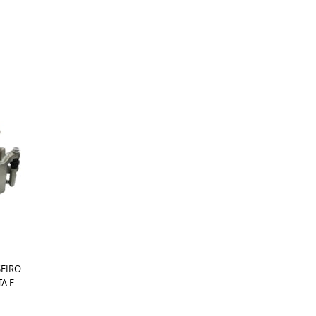
SEIRO
TA E