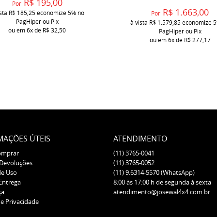
R$ 195,00
Por
R$ 1.663,00
ista
R$ 185,25
economize
5%
no
Por
PagHiper ou Pix
à vista
R$ 1.579,85
economize
ou em
6x
de
R$ 32,50
PagHiper ou Pix
ou em
6x
de
R$ 277,17
MAÇÕES ÚTEIS
ATENDIMENTO
omprar
(11)
3765-0041
 Devoluções
(11)
3765-0052
de Uso
(11)
9.6314-5570
(WhatsApp)
 Entrega
8:00 às 17:00 h de segunda à sexta
ça
atendimento@josewal4x4.com.br
de Privacidade