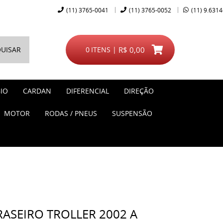
(11)
3765-0041
(11)
3765-0052
(11)
9.6314
UISAR
0
ITENS
R$ 0,00
IO
CARDAN
DIFERENCIAL
DIREÇÃO
MOTOR
RODAS / PNEUS
SUSPENSÃO
RASEIRO TROLLER 2002 A