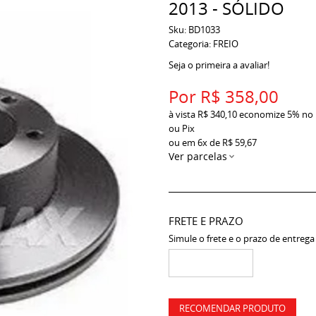
2013 - SÓLIDO
Sku:
BD1033
Categoria:
FREIO
Seja o primeira a avaliar!
Por
R$ 358,00
à vista
R$ 340,10
economize
5%
no
ou Pix
ou em
6x
de
R$ 59,67
Ver parcelas
FRETE E PRAZO
Simule o frete e o prazo de entrega
RECOMENDAR PRODUTO