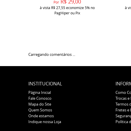
R$ 29,00
Por
à vista
R$ 27,55
economize
5%
no
à v
PagHiper ou Pix
Carregando comentários ...
INSTITUCIONAL
INFOR
Página Inicial
Como C
Fale Conosco
Trocas e
Mapa do Site
Termos 
Quem Somos
Fretes e
Onde estamos
Seguran
Indique nossa Loja
Política 