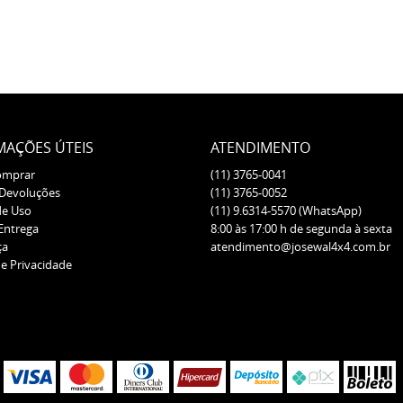
MAÇÕES ÚTEIS
ATENDIMENTO
omprar
(11)
3765-0041
 Devoluções
(11)
3765-0052
de Uso
(11)
9.6314-5570
(WhatsApp)
 Entrega
8:00 às 17:00 h de segunda à sexta
ça
atendimento@josewal4x4.com.br
de Privacidade