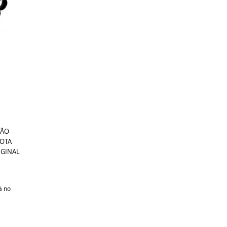
SÃO
YOTA
IGINAL
%
no