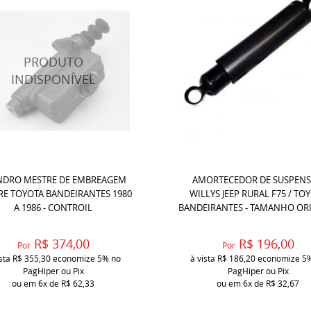
INDRO MESTRE DE EMBREAGEM
AMORTECEDOR DE SUSPEN
E TOYOTA BANDEIRANTES 1980
WILLYS JEEP RURAL F75 / TO
A 1986 - CONTROIL
BANDEIRANTES - TAMANHO OR
R$ 374,00
R$ 196,00
Por
Por
ista
R$ 355,30
economize
5%
no
à vista
R$ 186,20
economize
5
PagHiper ou Pix
PagHiper ou Pix
ou em
6x
de
R$ 62,33
ou em
6x
de
R$ 32,67