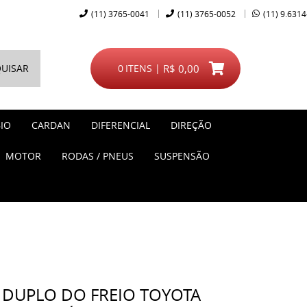
(11)
3765-0041
(11)
3765-0052
(11)
9.6314
UISAR
0
ITENS
R$ 0,00
IO
CARDAN
DIFERENCIAL
DIREÇÃO
MOTOR
RODAS / PNEUS
SUSPENSÃO
 DUPLO DO FREIO TOYOTA