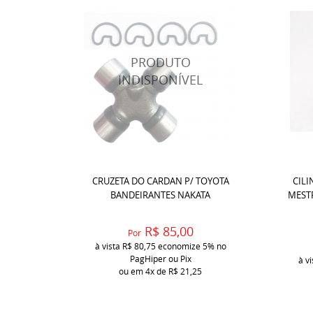
CRUZETA DO CARDAN P/ TOYOTA
CIL
BANDEIRANTES NAKATA
MESTR
R$ 85,00
Por
à vista
R$ 80,75
economize
5%
no
PagHiper ou Pix
à v
ou em
4x
de
R$ 21,25