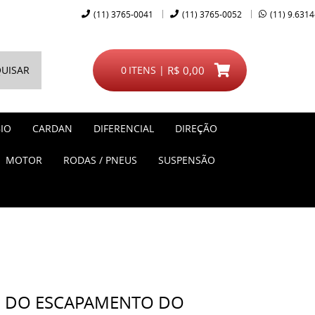
(11)
3765-0041
(11)
3765-0052
(11)
9.6314
UISAR
0
ITENS
R$ 0,00
IO
CARDAN
DIFERENCIAL
DIREÇÃO
MOTOR
RODAS / PNEUS
SUSPENSÃO
O DO ESCAPAMENTO DO