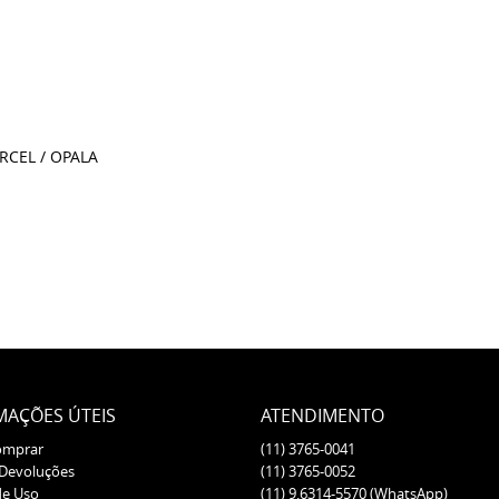
ORCEL / OPALA
MAÇÕES ÚTEIS
ATENDIMENTO
omprar
(11)
3765-0041
 Devoluções
(11)
3765-0052
de Uso
(11)
9.6314-5570
(WhatsApp)