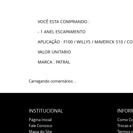
VOCÊ ESTA COMPRANDO :
- 1 ANEL ESCAPAMENTO
APLICAÇÃO : F100 / WILLYS / MAVERICK S10 / C
VALOR UNITARIO
MARCA : PATRAL
Carregando comentários ...
INSTITUCIONAL
INFOR
Página Inicial
Como C
Fale Conosco
Trocas e
Mapa do Site
Termos 