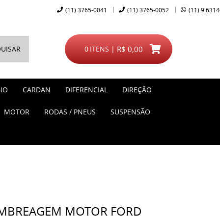
(11)
3765-0041
(11)
3765-0052
(11)
9.6314
UISAR
0
ITENS
R$ 0,00
IO
CARDAN
DIFERENCIAL
DIREÇÃO
MOTOR
RODAS / PNEUS
SUSPENSÃO
EMBREAGEM MOTOR FORD