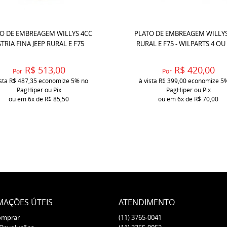
CO DE EMBREAGEM WILLYS 4CC
PLATO DE EMBREAGEM WILLYS
STRIA FINA JEEP RURAL E F75
RURAL E F75 - WILPARTS 4 OU
R$ 513,00
R$ 420,00
Por
Por
ista
R$ 487,35
economize
5%
no
à vista
R$ 399,00
economize
5
PagHiper ou Pix
PagHiper ou Pix
ou em
6x
de
R$ 85,50
ou em
6x
de
R$ 70,00
MAÇÕES ÚTEIS
ATENDIMENTO
omprar
(11)
3765-0041