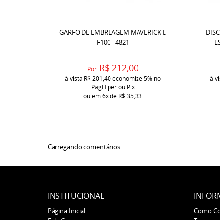
GARFO DE EMBREAGEM MAVERICK E
DIS
F100 - 4821
E
R$ 212,00
Por
à vista
R$ 201,40
economize
5%
no
à v
PagHiper ou Pix
ou em
6x
de
R$ 35,33
Carregando comentários ...
INSTITUCIONAL
INFOR
Página Inicial
Como C