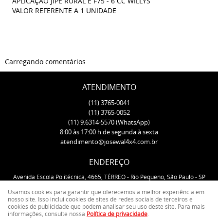
APLICAÇÃO JIPE RURAL E F75 - 6 CC WILLYS
VALOR REFERENTE A 1 UNIDADE
Carregando comentários ...
ATENDIMENTO
(11)
3765-0041
(11)
3765-0052
(11)
9.6314-5570
(WhatsApp)
8:00 às 17:00 h de segunda à sexta
atendimento@josewal4x4.com.br
ENDEREÇO
Avenida Escola Politécnica, 4665, TÉRREO
-
Rio Pequeno, São Paulo
-
SP
CEP: 05350-000
Usamos cookies para garantir que oferecemos a melhor experiência em
nosso site. Isso inclui cookies de sites de redes sociais de terceiros e
cookies de publicidade que podem analisar seu uso deste site. Para mais
LOJA VIRTUAL CRIADA POR
informações, consulte nossa
Política de privacidade
.